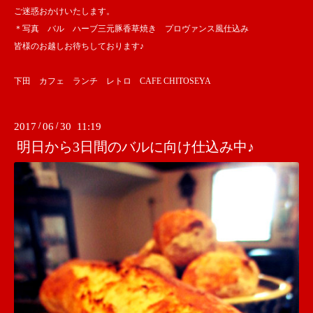
ご迷惑おかけいたします。
＊写真 バル ハーブ三元豚香草焼き プロヴァンス風仕込み
皆様のお越しお待ちしております♪
下田 カフェ ランチ レトロ CAFE CHITOSEYA
2017
/
06
/
30 11:19
明日から3日間のバルに向け仕込み中♪