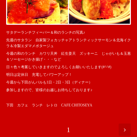
サタデーランチフィーバー＆和のランチの写真♪
先週のサタラン 自家製フォカッチャアトランティックサーモン＆北海イク
ラ＆冷製エダマメポタージュ
今週の和のランチ カワリ天丼 紅生姜天 ズッキーニ じゃがいも＆玉葱
＆ソーセージかき揚げ・・・など
日々色々考案していきますのでよろしくお願いいたします(#^^#)
明日は定休日 充電してパワーアップ！
今週から下田がんバルも1日・2日・3日（ディナー）
参加しますので、皆様のお越しお待ちしております♪
下田 カフェ ランチ レトロ CAFE CHITOSEYA
1