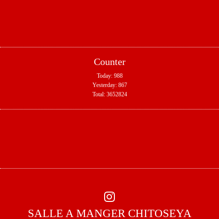
Counter
Today:
988
Yesterday:
867
Total:
3652824
SALLE A MANGER CHITOSEYA