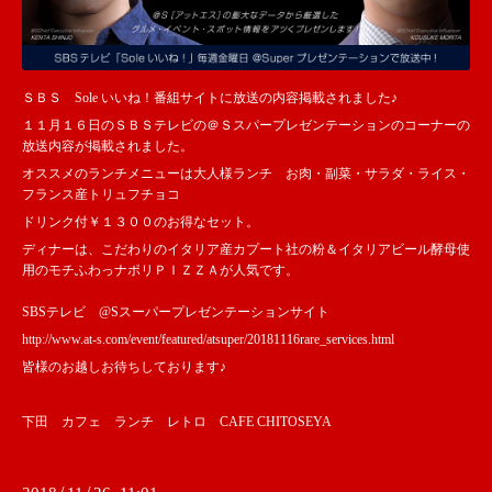
ＳＢＳ Sole いいね！番組サイトに放送の内容掲載されました♪
１１月１６日のＳＢＳテレビの＠Ｓスパープレゼンテーションのコーナーの
放送内容が掲載されました。
オススメのランチメニューは大人様ランチ お肉・副菜・サラダ・ライス・
フランス産トリュフチョコ
ドリンク付￥１３００のお得なセット。
ディナーは、こだわりのイタリア産カプート社の粉＆イタリアビール酵母使
用のモチふわっナポリＰＩＺＺＡが人気です。
SBSテレビ @Sスーパープレゼンテーションサイト
http://www.at-s.com/event/featured/atsuper/20181116rare_services.html
皆様のお越しお待ちしております♪
下田 カフェ ランチ レトロ CAFE CHITOSEYA