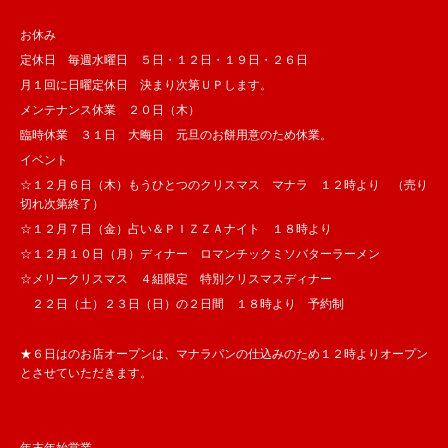
お休み
定休日 毎週水曜日 ５日・１２日・１９日・２６日
月１回に日曜定休日 決まり次第ＵＰします。
メンテナンス休業 ２０日（木）
臨時休業 ３１日 大晦日 元旦のお餅用意のため休業。
イベント
☆１２月６日（木）もうひとつのクリスマス マナラ １２時より （売り
切れ次第終了）
☆１２月７日（金）占い＆ＰＩＺＺＡナイト １８時より
☆１２月１０日（月）ディナー ロマンチックミソバターラーメン
☆メリークリスマス ４組限定 特別クリスマスディナー
２２日（土）２３日（日）の２日間 １８時より 予約制
★６日はのお店オープンは、マナラパンの仕込みのため１２時よりオープン
とさせていただきます。