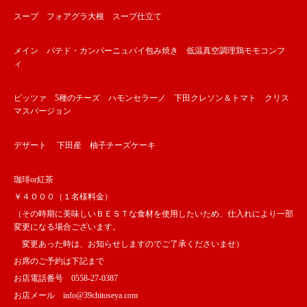
スープ フォアグラ大根 スープ仕立て
メイン パテド・カンパーニュパイ包み焼き 低温真空調理鶏モモコンフ
ィ
ピッツァ 5種のチーズ ハモンセラーノ 下田クレソン＆トマト クリス
マスバージョン
デザート 下田産 柚子チーズケーキ
珈琲or紅茶
￥４０００（１名様料金）
（その時期に美味しいＢＥＳＴな食材を使用したいため、仕入れにより一部
変更になる場合ございます。
変更あった時は、お知らせしますのでご了承くださいませ）
お席のご予約は下記まで
お店電話番号 0558-27-0387
お店メール info@39chitoseya.com