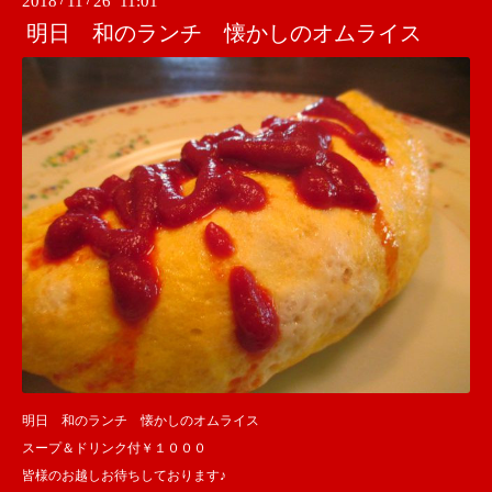
2018
/
11
/
26 11:01
明日 和のランチ 懐かしのオムライス
明日 和のランチ 懐かしのオムライス
スープ＆ドリンク付￥１０００
皆様のお越しお待ちしております♪