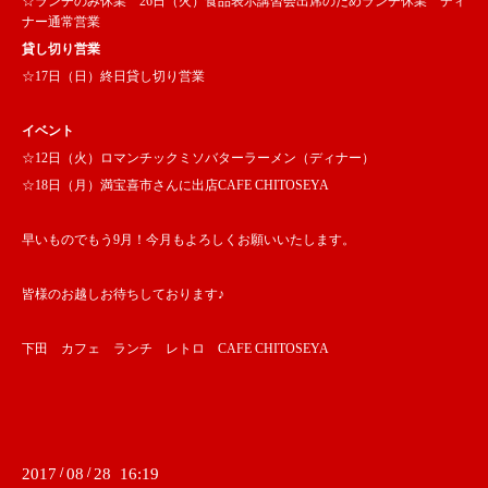
☆ランチのみ休業 26日（火）食品表示講習会出席のためランチ休業 ディ
ナー通常営業
貸し切り営業
☆17日（日）終日貸し切り営業
イベント
☆12日（火）ロマンチックミソバターラーメン（ディナー）
☆18日（月）満宝喜市さんに出店CAFE CHITOSEYA
早いものでもう9月！今月もよろしくお願いいたします。
皆様のお越しお待ちしております♪
下田 カフェ ランチ レトロ CAFE CHITOSEYA
2017
/
08
/
28 16:19