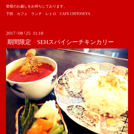
皆様のお越しをお待ちしております。
下田 カフェ ランチ レトロ CAFE CHITOSEYA
2017
/
08
/
25 11:18
期間限定 SEHスパイシーチキンカリー