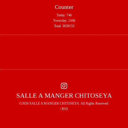
Counter
Today:
746
Yesterday:
2448
Total:
3659153
SALLE A MANGER CHITOSEYA
©2026
SALLE A MANGER CHITOSEYA
. All Rights Reserved.
/
RSS