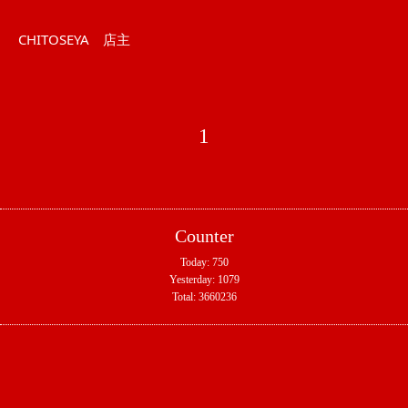
CHITOSEYA　店主
1
Counter
Today:
750
Yesterday:
1079
Total:
3660236