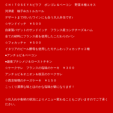
ＣＨＩＴＯＳＥＹＡピラフ ボンゴレ＆ベーコン 野菜８種エキス
河津産 柚子deカトルカール
デザートまで付いたワインにも合う大人弁当です♪
☆サンドイッチ ￥５００
自家製バゲットのサンドイッチ フランス産コンテチーズ＆ハム
全ての材料にフランス産を使用したこだわりのパン
☆フォカッチャ ￥５００
イタリアのビール酵母を使用したモチふわっフォカッチャ２種
●アンチョビ＆ベーコン
●越後ブナシメジ＆ローストチキン
☆ケークサレ フランスの塩味のケーキ ￥３００
アンチョビ＆オニオン＆枝豆のケークサレ
☆西京味噌のチーズケーキ ￥１５０
こっくり濃厚な味とほのかな塩味が癖になります！
☆仕入れや食材の状況によりメニュー変わることもございますのでご了承く
ださい。