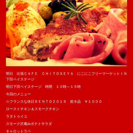
明日 出張ＣＡＦＥ ＣＨＩＴＯＳＥＹＡ にこにこフリーマーケットＩＮ
下田ベイステージ
明日下田ベイステージ 時間 １０時～１５時
今回のメニュー
☆フランスな休日ＢＥＮＴＯ２０１９ 前８品 ￥１０００
ローストチキン＆スモークチキン
ラタトゥイユ
スモーク沢庵deポテトサラダ
キャロットラペ