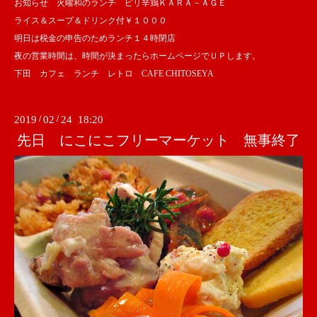
お知らせ 火曜和のランチ ピリ辛鶏ＫＡＲＡ－ＡＧＥ
ライス＆スープ＆ドリンク付￥１０００
明日は税金の申告のためランチ１４時閉店
夜の営業時間は、時間が決まったらホームページでＵＰします。
下田 カフェ ランチ レトロ CAFE CHITOSEYA
2019
/
02
/
24 18:20
先日 にこにこフリーマーケット 無事終了