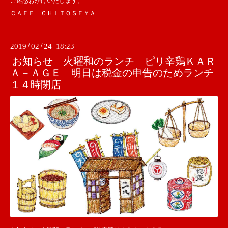
ご迷惑おかけいたします。
ＣＡＦＥ ＣＨＩＴＯＳＥＹＡ
2019
/
02
/
24 18:23
お知らせ 火曜和のランチ ピリ辛鶏ＫＡＲ
Ａ－ＡＧＥ 明日は税金の申告のためランチ
１４時閉店