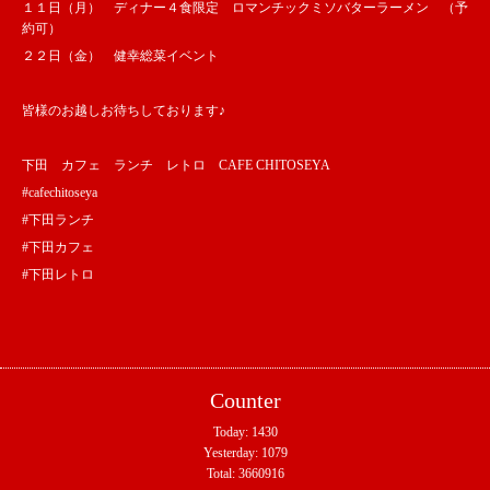
１１日（月） ディナー４食限定 ロマンチックミソバターラーメン （予
約可）
２２日（金） 健幸総菜イベント
皆様のお越しお待ちしております♪
下田 カフェ ランチ レトロ CAFE CHITOSEYA
#cafechitoseya
#下田ランチ
#下田カフェ
#下田レトロ
Counter
Today:
1430
Yesterday:
1079
Total:
3660916