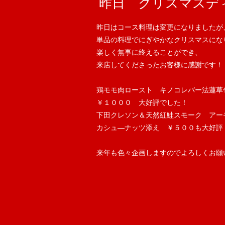
昨日 クリスマスディ
昨日はコース料理は変更になりましたが
単品の料理でにぎやかなクリスマスにな
楽しく無事に終えることができ、
来店してくださったお客様に感謝です！
鶏モモ肉ロースト　キノコレバー法蓮草
￥１０００　大好評でした！
下田クレソン＆天然紅鮭スモーク　アー
カシュ―ナッツ添え　￥５００も大好評
来年も色々企画しますのでよろしくお願