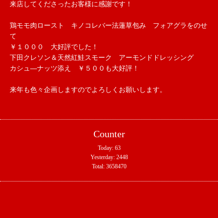
来店してくださったお客様に感謝です！
鶏モモ肉ロースト　キノコレバー法蓮草包み　フォアグラをのせ
て
￥１０００　大好評でした！
下田クレソン＆天然紅鮭スモーク　アーモンドドレッシング
カシュ―ナッツ添え　￥５００も大好評！
来年も色々企画しますのでよろしくお願いします。
Counter
Today:
63
Yesterday:
2448
Total:
3658470