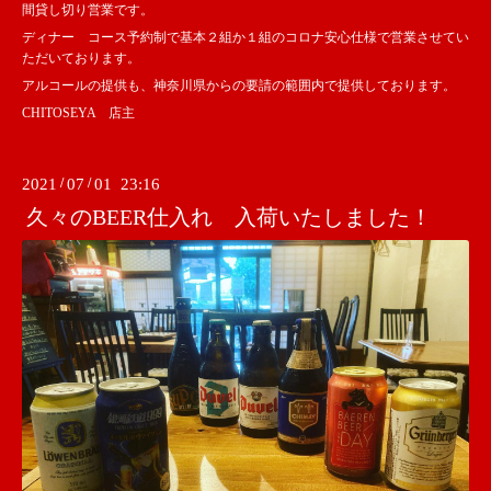
間貸し切り営業です。
ディナー コース予約制で基本２組か１組のコロナ安心仕様で営業させてい
ただいております。
アルコールの提供も、神奈川県からの要請の範囲内で提供しております。
CHITOSEYA 店主
2021
/
07
/
01 23:16
久々のBEER仕入れ 入荷いたしました！