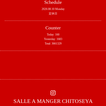
Schedule
2026.08.10 Monday
定休日
Counter
Today:
160
Yesterday:
1683
Total:
3661329
SALLE A MANGER CHITOSEYA