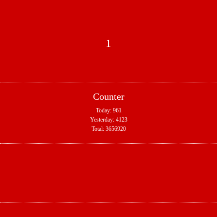
1
Counter
Today:
961
Yesterday:
4123
Total:
3656920