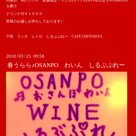
火曜日 和のランチ 数量限定！マグロのハラモDON＆かぼちゃNIMONO
＆豚汁
ドリンク付￥１０００
皆様のお越しお待ちしております♪
下田 ランチ レトロ しるぶぷれー CAFE CHITOSEYA
2018
/
03
/
25 09:58
春うらら♪OSANPO わいん しるぶぷれー