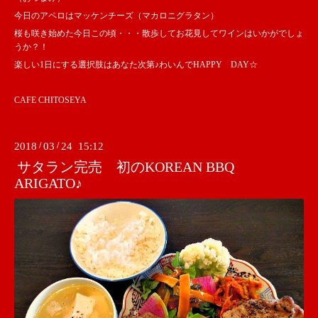
今日のアペロはマッケンチーズ（マカロニグラタン）
桜も咲き始めた今日この頃・・・散歩してお花見してワインはいかがでしょ
うか？！
楽しい1日にする選択肢はあなた次第♪わいんでHAPPY DAY☆
CAFE CHITOSEYA
2018
/
03
/
24 15:12
サタラン完売 初のKOREAN BBQ
ARIGATO♪