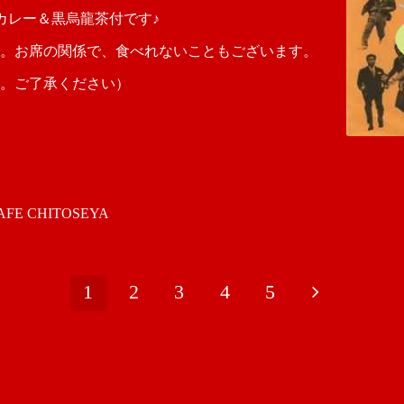
ンスカレー＆黒烏龍茶付です♪
。お席の関係で、食べれないこともございます。
。ご了承ください）
 CHITOSEYA
1
2
3
4
5