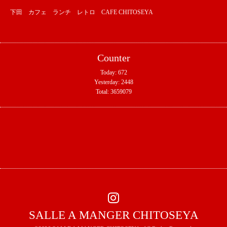
下田 カフェ ランチ レトロ CAFE CHITOSEYA
Counter
Today:
672
Yesterday:
2448
Total:
3659079
SALLE A MANGER CHITOSEYA