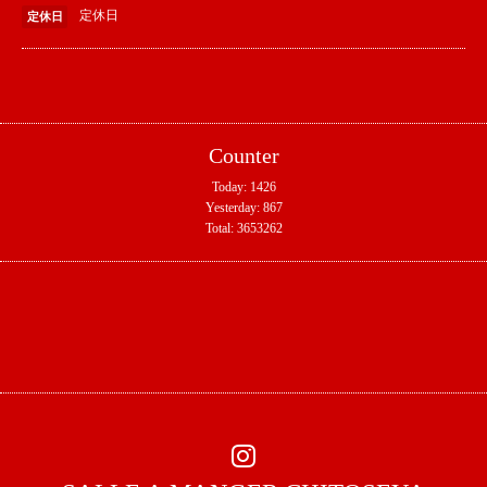
定休日
定休日
Counter
Today:
1426
Yesterday:
867
Total:
3653262