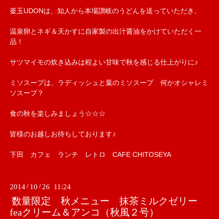
釜玉UDONは、知人から本場讃岐のうどんを送っていただき、
温泉卵とネギ＆天かすに自家製の出汁醤油をかけていただく一
品！
サツマイモの炊き込みは程よい甘味で秋を感じる仕上がりに♪
ミソスープは、ラディッシュと葉のミソスープ 何かオシャレミ
ソスープ？
食の秋を楽しみましょう☆☆☆
皆様のお越しお待ちしております♪
下田 カフェ ランチ レトロ CAFE CHITOSEYA
2014
/
10
/
26 11:24
数量限定 秋メニュー 抹茶ミルクゼリー
feaクリーム＆アンコ（秋風２号）