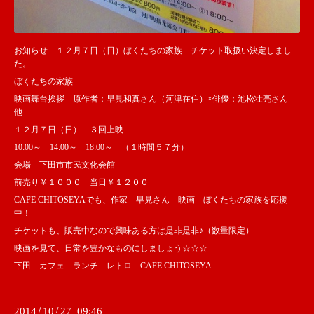
お知らせ １２月７日（日）ぼくたちの家族 チケット取扱い決定しまし
た。
ぼくたちの家族
映画舞台挨拶 原作者：早見和真さん（河津在住）×俳優：池松壮亮さん
他
１２月７日（日） ３回上映
10:00～ 14:00～ 18:00～ （１時間５７分）
会場 下田市市民文化会館
前売り￥１０００ 当日￥１２００
CAFE CHITOSEYAでも、作家 早見さん 映画 ぼくたちの家族を応援
中！
チケットも、販売中なので興味ある方は是非是非♪（数量限定）
映画を見て、日常を豊かなものにしましょう☆☆☆
下田 カフェ ランチ レトロ CAFE CHITOSEYA
2014
/
10
/
27 09:46