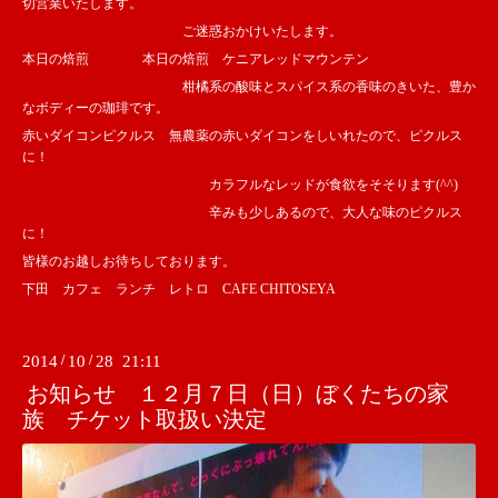
切営業いたします。
ご迷惑おかけいたします。
本日の焙煎 本日の焙煎 ケニアレッドマウンテン
柑橘系の酸味とスパイス系の香味のきいた、豊か
なボディーの珈琲です。
赤いダイコンピクルス 無農薬の赤いダイコンをしいれたので、ピクルス
に！
カラフルなレッドが食欲をそそります(^^)
辛みも少しあるので、大人な味のピクルス
に！
皆様のお越しお待ちしております。
下田 カフェ ランチ レトロ CAFE CHITOSEYA
2014
/
10
/
28 21:11
お知らせ １２月７日（日）ぼくたちの家
族 チケット取扱い決定