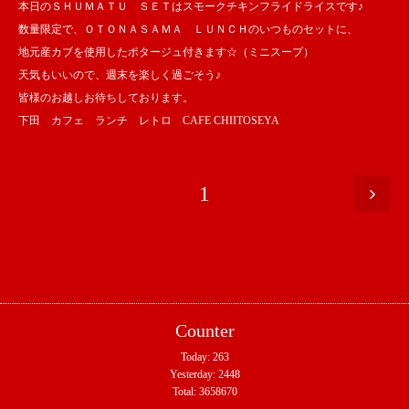
本日のＳＨＵＭＡＴＵ ＳＥＴはスモークチキンフライドライスです♪
数量限定で、ＯＴＯＮＡＳＡＭＡ ＬＵＮＣＨのいつものセットに、
地元産カブを使用したポタージュ付きます☆（ミニスープ）
天気もいいので、週末を楽しく過ごそう♪
皆様のお越しお待ちしております。
下田 カフェ ランチ レトロ CAFE CHIITOSEYA
1
Counter
Today:
263
Yesterday:
2448
Total:
3658670