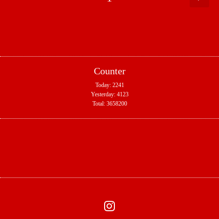
Counter
Today:
2241
Yesterday:
4123
Total:
3658200