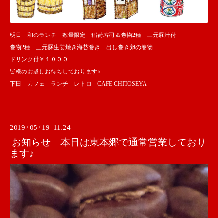
明日 和のランチ 数量限定 稲荷寿司＆巻物2種 三元豚汁付
巻物2種 三元豚生姜焼き海苔巻き 出し巻き卵の巻物
ドリンク付￥１０００
皆様のお越しお待ちしております♪
下田 カフェ ランチ レトロ CAFE CHITOSEYA
2019
/
05
/
19 11:24
お知らせ 本日は東本郷で通常営業しており
ます♪