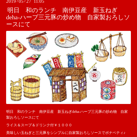
2019
/
05
/
27 11:05
明日 和のランチ 南伊豆産 新玉ねぎ
deha-ハーブ三元豚の炒め物 自家製おろしソ
ースにて
明日 和のランチ 南伊豆産 新玉ねぎdeha-ハーブ三元豚の炒め物 自家
製おろしソースにて
ライス＆スープ＆ドリンク付￥１０００
美味しい玉ねぎと三元豚をシンプルに自家製おろしソースでボナペティ♪