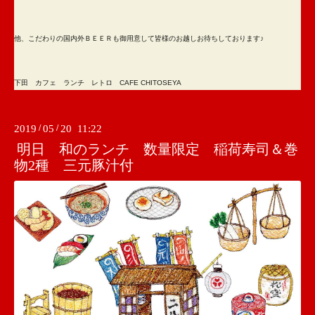
他、こだわりの国内外ＢＥＥＲも御用意して皆様のお越しお待ちしております♪
下田 カフェ ランチ レトロ CAFE CHITOSEYA
2019
/
05
/
20 11:22
明日 和のランチ 数量限定 稲荷寿司＆巻
物2種 三元豚汁付