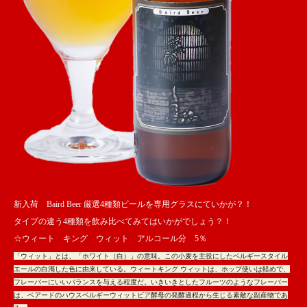
新入荷 Baird Beer 厳選4種類ビールを専用グラスにていかが？！
タイプの違う4種類を飲み比べてみてはいかがでしょう？！
☆ウィート キング ウィット アルコール分 5％
「ウィット」とは、「ホワイト（白）」の意味。この小麦を主役にしたベルギースタイル
エールの白濁した色に由来している。ウィートキング ウィットは、ホップ使いは軽めで、
フレーバーにいいバランスを与える程度だ。いきいきとしたフルーツのようなフレーバー
は、ベアードのハウスベルギーウィットビア酵母の発酵過程から生じる素敵な副産物であ