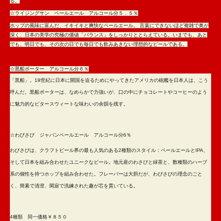
る。
☆ライジングサン ペールエール アルコール分５．５％
ホップの風味に富んだ、イキイキと爽快なペールエール。 言葉にできないほど複雑で奥が
深く、日本の美学の究極の価値「バランス」をしっかりととらえている。いまでも、あと
でも、明日でも、その次の日でも毎日でも飲みあきない理想的なビールである。
☆黒船ポーター アルコール分６％
「黒船」。19世紀に日本に開国を迫るためにやってきたアメリカの砲艦を日本人は、こう
呼んだ。黒船ポーターは、なめらかで力強いが、口の中にチョコレートやコーヒーのよう
に魅力的なビタースウィートな味わいの余韻を残す。
☆わびさび ジャパンペールエール アルコール分6％
わびさびは、クラフトビール界の最も人気のある2種類のスタイル：ペールエールとIPA、
そして日本を組み合わせたユニークなビール。地元産のわさびと緑茶と、数種類のハーブ
系の個性を持つホップを組み合わせた。フレーバーは大胆だが、わびさびの理念のごと
く、簡素で清澄、閑寂で洗練された趣が芯を貫いている。
4種類 同一価格￥８５０