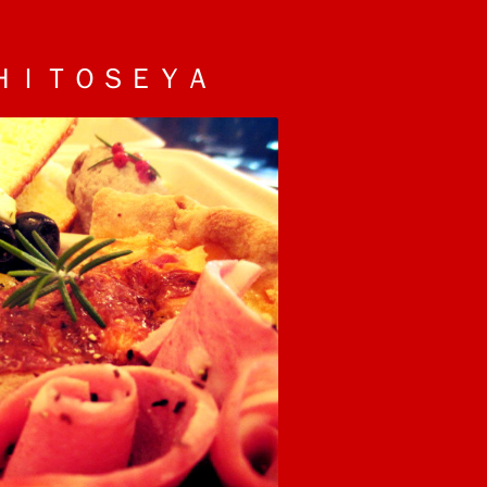
ＨＩＴＯＳＥＹＡ