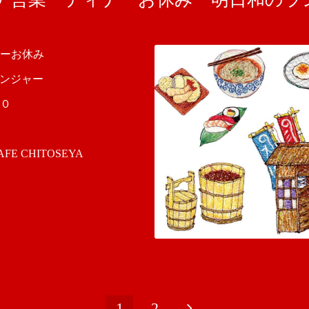
ナーお休み
ジンジャー
０
 CHITOSEYA
1
2