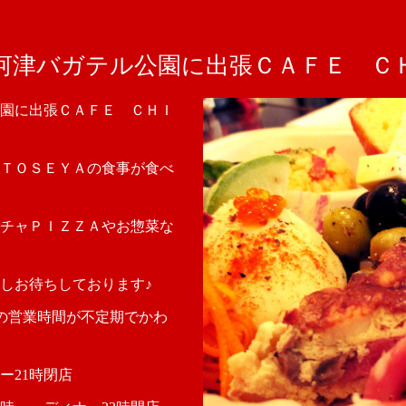
河津バガテル公園に出張ＣＡＦＥ Ｃ
園に出張ＣＡＦＥ ＣＨＩ
ＴＯＳＥＹＡの食事が食べ
チャＰＩＺＺＡやお惣菜な
しお待ちしております♪
お店の営業時間が不定期でかわ
ー21時閉店