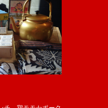
チ 鶏モモdeポーク