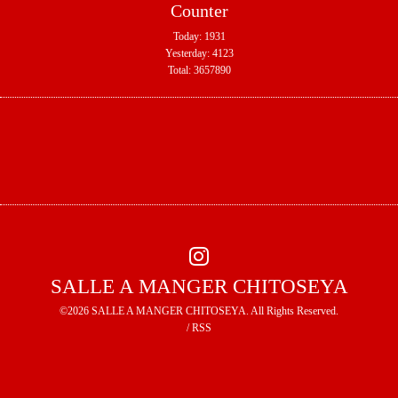
Counter
Today:
1931
Yesterday:
4123
Total:
3657890
SALLE A MANGER CHITOSEYA
©2026
SALLE A MANGER CHITOSEYA
. All Rights Reserved.
/
RSS