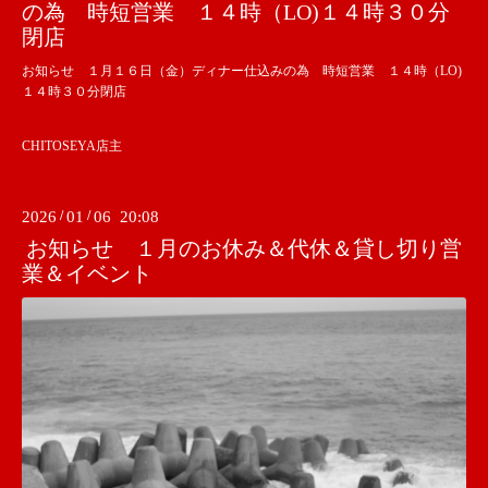
の為 時短営業 １４時（LO)１４時３０分
閉店
お知らせ １月１６日（金）ディナー仕込みの為 時短営業 １４時（LO)
１４時３０分閉店
CHITOSEYA店主
2026
/
01
/
06 20:08
お知らせ １月のお休み＆代休＆貸し切り営
業＆イベント