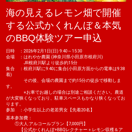
海の見えるレモン畑で開催
する公式かくれんぼ＆本気
のBBQ体験ツアー申込
日時 ：2026年2月1日(日) 9:40～15:30
会場 ：はれやか農園 (神奈川県小田原市根府川)
JR根府川駅より徒歩約15分
集合 ：根府川駅に9:40に集合(小田原方面からの電車は9:38
着)
その後、会場の農園まで約15分の徒歩で移動しま
す。
※お車でお越しの場合は別途ご相談ください。農道
が大変狭くなっており、駐車スペースもかなり狭くなってお
ります。
参加 ：小学生以上の老若男女【先着20名】
基本参加費：
①大人:アルコールプラン【7,000円】
【公式かくれんぼ+BBQレクチャー＋レモン収穫＆ア