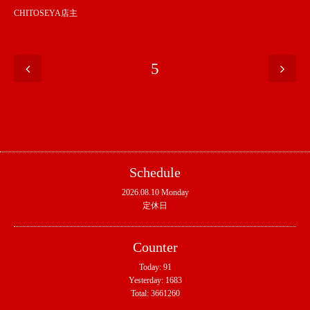
CHITOSEYA店主
5
Schedule
2026.08.10 Monday
定休日
Counter
Today:
91
Yesterday:
1683
Total:
3661260