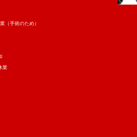
休業（手術のため）
加
業