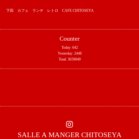
下田 カフェ ランチ レトロ CAFE CHITOSEYA
Counter
Today:
642
Yesterday:
2448
Total:
3659049
SALLE A MANGER CHITOSEYA