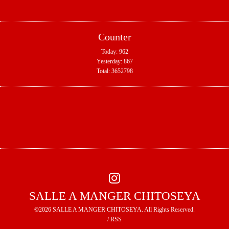
Counter
Today:
962
Yesterday:
867
Total:
3652798
SALLE A MANGER CHITOSEYA
©2026
SALLE A MANGER CHITOSEYA
. All Rights Reserved.
/
RSS