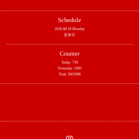
Schedule
2026.08.10 Monday
定休日
Counter
Today:
739
Yesterday:
1683
Total:
3661908