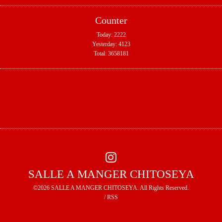
Counter
Today:
2222
Yesterday:
4123
Total:
3658181
SALLE A MANGER CHITOSEYA
©2026
SALLE A MANGER CHITOSEYA
. All Rights Reserved.
/
RSS