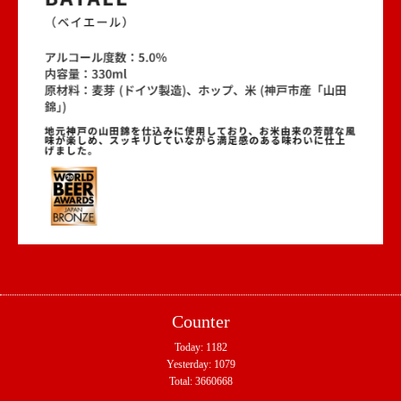
Counter
Today:
1182
Yesterday:
1079
Total:
3660668