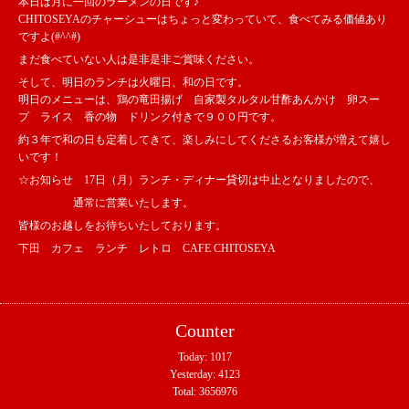
本日は月に一回のラーメンの日です♪
CHITOSEYAのチャーシューはちょっと変わっていて、食べてみる価値あり
ですよ(#^^#)
まだ食べていない人は是非是非ご賞味ください。
そして、明日のランチは火曜日、和の日です。
明日のメニューは、鶏の竜田揚げ 自家製タルタル甘酢あんかけ 卵スー
プ ライス 香の物 ドリンク付きで９００円です。
約３年で和の日も定着してきて、楽しみにしてくださるお客様が増えて嬉し
いです！
☆お知らせ 17日（月）ランチ・ディナー貸切は中止となりましたので、
通常に営業いたします。
皆様のお越しをお待ちいたしております。
下田 カフェ ランチ レトロ CAFE CHITOSEYA
Counter
Today:
1017
Yesterday:
4123
Total:
3656976