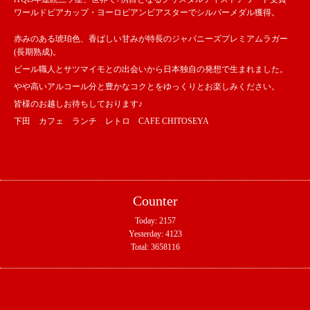
ワールドビアカップ・ヨーロピアンビアスターでシルバーメダル獲得。
赤みのある琥珀色、香ばしい甘みが特長のジャパニーズプレミアムラガー
(長期熟成)。
ビール職人とサツマイモとの出会いから日本独自の発想で生まれました。
やや高いアルコール分と豊かなコクとをゆっくりとお楽しみください。
皆様のお越しお待ちしております♪
下田 カフェ ランチ レトロ CAFE CHITOSEYA
Counter
Today:
2157
Yesterday:
4123
Total:
3658116