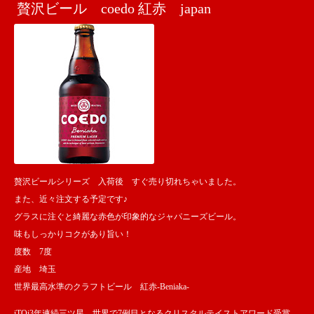
贅沢ビール coedo 紅赤 japan
贅沢ビールシリーズ 入荷後 すぐ売り切れちゃいました。
また、近々注文する予定です♪
グラスに注ぐと綺麗な赤色が印象的なジャパニーズビール。
味もしっかりコクがあり旨い！
度数 7度
産地 埼玉
世界最高水準のクラフトビール 紅赤-Beniaka-
iTQi3年連続三ツ星、世界で7例目となるクリスタルテイストアワード受賞