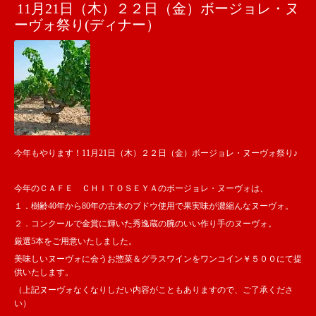
11月21日（木）２２日（金）ボージョレ・ヌ
ーヴォ祭り(ディナー）
今年もやります！11月21日（木）２２日（金）ボージョレ・ヌーヴォ祭り♪
今年のＣＡＦＥ ＣＨＩＴＯＳＥＹＡのボージョレ・ヌーヴォは、
１．樹齢40年から80年の古木のブドウ使用で果実味が濃縮んなヌーヴォ。
２．コンクールで金賞に輝いた秀逸蔵の腕のいい作り手のヌーヴォ。
厳選5本をご用意いたしました。
美味しいヌーヴォに会うお惣菜＆グラスワインをワンコイン￥５００にて提
供いたします。
（上記ヌーヴォなくなりしだい内容がこともありますので、ご了承くださ
い）