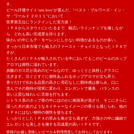
す。
ビール評価サイト‘rate.beer’が選んだ、“ベスト・ブルワーズ・イン・
ザ・ワールド ２０１１”において
世界第五位にランクインした実力派！
ＩＰＡからスタウトにいたるまで、幅広いラインナップを擁しなが
ら、どれも高い完成度を誇ります。
味わいの中にもデ・モーレンにしかない特徴があるものが多い。
すっかり日本市場でも輸入のファースト・チョイスとなったＩＰＡで
すが、
たくさんのＩＰＡが輸入されている中においてもこのビールのホップ
アロマは個性に溢れています。
炭酸のガス圧が高めのビールなので、ゆっくりと抜栓しグラスに
注ぎます。注ぐとすぐに個性あふれるホップアロマが立ち昇り、
香りだけで伝わる品質の高さに否応なしに期待感は膨らみ、口に
含んでその期待が現実に変わり、エレガントで優美、バランスの
良い上質な味わいに舌鼓を打ちます。
シトラス系のホップ香の中にほのかに南国系が混ざり、そこにさらに
湿った木の皮のようなネイチャーなイメージの香りも感じられ、他の
ＩＰＡにはない独特の個性を放ちます。
しっかりとしたＩＰＡの苦みも角が立ち過ぎず、力強さの中に繊細で
エレガントな美しさを擁する完成度の高いＩＰＡです。
皆様のお越し美味しいビール＆料理用意してお待ちしております♪