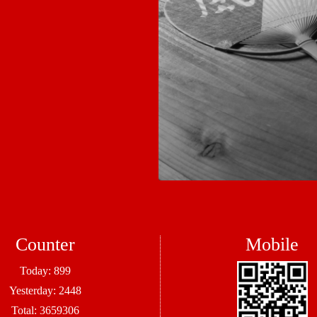
Counter
Mobile
Today:
899
Yesterday:
2448
Total:
3659306