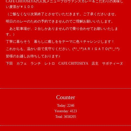
CAFE CHITOSEYAの人気メニュープロヴァンスカレー＆こだわりの美味し
い麦茶が￥１００
（ご飯なくなり次第終了とさせていただきます。ご了承くださいませ。
明日のカレーのための予約できませんのでご理解お願いいたします。
あと駐車場が、２台しかありませんので乗り合わせてお願いいたしま
す。）
丁寧に暮らそう 暮らしに癒しををテーマに色々チャレンジします！
これからも、温かい目で見守りください。(*^_^*)ＡＲＩＧＡＴＯ(*^_^*)
皆様のお越しお待ちしております♪
下田 カフェ ランチ レトロ CAFE CHITOSEYA 店主 サボティーヌ
Counter
Today:
2246
Yesterday:
4123
Total:
3658205