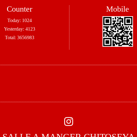
Counter
Mobile
Today:
1024
Yesterday:
4123
Total:
3656983
SALLE A MANGER CHITOSEYA