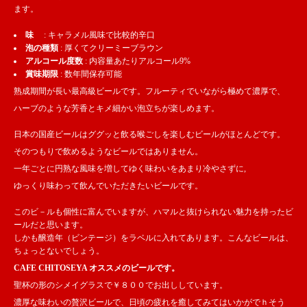
ます。
味
: キャラメル風味で比較的辛口
泡の種類
: 厚くてクリーミーブラウン
アルコール度数
: 内容量あたりアルコール9%
賞味期限
: 数年間保存可能
熟成期間が長い最高級ビールです。フルーティでいながら極めて濃厚で、
ハーブのような芳香とキメ細かい泡立ちが楽しめます。
日本の国産ビールはググッと飲る喉ごしを楽しむビールがほとんどです。
そのつもりで飲めるようなビールではありません。
一年ごとに円熟な風味を増してゆく味わいをあまり冷やさずに,
ゆっくり味わって飲んでいただきたいビールです。
このビ－ルも個性に富んでいますが、ハマルと抜けられない魅力を持ったビ
ールだと思います。
しかも醸造年（ビンテージ）をラベルに入れてあります。こんなビールは、
ちょっとないでしょう。
CAFE CHITOSEYA オススメのビールです。
聖杯の形のシメイグラスで￥８００でお出ししています。
濃厚な味わいの贅沢ビールで、日頃の疲れを癒してみてはいかがでｈそう