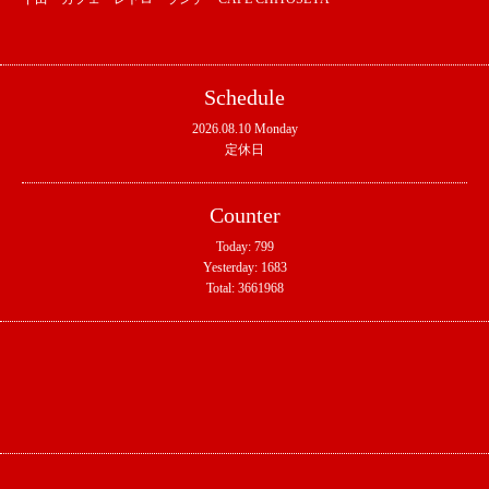
Schedule
2026.08.10 Monday
定休日
Counter
Today:
799
Yesterday:
1683
Total:
3661968