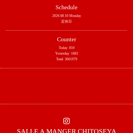
Schedule
2026.08.10 Monday
定休日
Counter
Today:
810
Yesterday:
1683
Total:
3661979
SALLE A MANGER CHITOSEYA