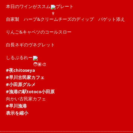
本日のワインがススム
プレート
自家製 ハーブ&クリームチーズのディップ バゲット添え
りんご&キャベツのコールスロー
白長ネギのヴネグレット
しるぶるれー
#夜chitoseya
#早川古民家カフェ
#小田原グルメ
#漁港の駅totoco小田原
向かい古民家カフェ
#早川漁港
表示を縮小