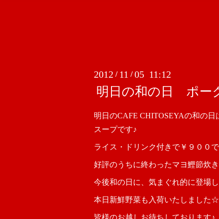
2012
11
05 11:12
/
/
明日の和の日 ポー
明日のCAFE CHITOSEYAの
スープです♪
ライス・ドリンク付きで￥９００で
好評のうちに終わったマヨ鰹節炊き
今後和の日に、気まぐれ的に登場し
本日新鮮野菜も入荷いたしました☆美
皆様のお越しお待ちしております♪