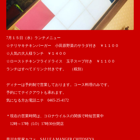
7月１５日（水）ランチメニュー
☆テリヤキチキンバーガー 小田原野菜のサラダ付き ￥１１００
☆人気の大人様ランチ ￥１４００
☆ローストチキンフライドライス 玉子スープ付き ￥１１００
ランチはすべてドリンク付きです。 （税別）
ディナーは予約制で営業しております。コース料理のみです。
予約にてテイクアウトも承れます。
気になる方お電話ニテ 0465-25-4172
＊現在の営業時間は、コロナウイルスの関係で時短営業中
12時～17時（LO）17時30分閉店
早川古民家カフェ SALLE A MANGER CHITOSEYA