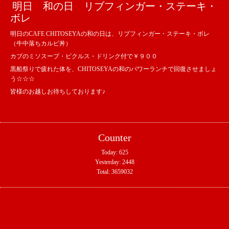
明日 和の日 リブフィンガー・ステーキ・
ボレ
明日のCAFE CHITOSEYAの和の日は、リブフィンガー・ステーキ・ボレ
（牛中落ちカルビ丼）
カブのミソスープ・ピクルス・ドリンク付で￥９００
黒船祭りで疲れた体を、CHITOSEYAの和のパワーランチで回復させましょ
う☆☆☆
皆様のお越しお待ちしております♪
Counter
Today:
625
Yesterday:
2448
Total:
3659032