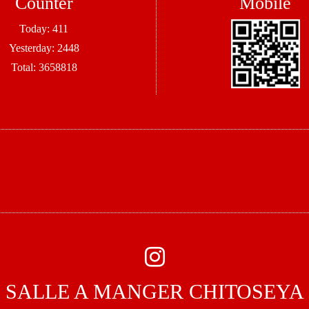
Counter
Mobile
Today:
411
Yesterday:
2448
Total:
3658818
SALLE A MANGER CHITOSEYA