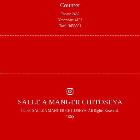
Counter
Today:
2432
Yesterday:
4123
Total:
3658391
SALLE A MANGER CHITOSEYA
©2026
SALLE A MANGER CHITOSEYA
. All Rights Reserved.
/
RSS