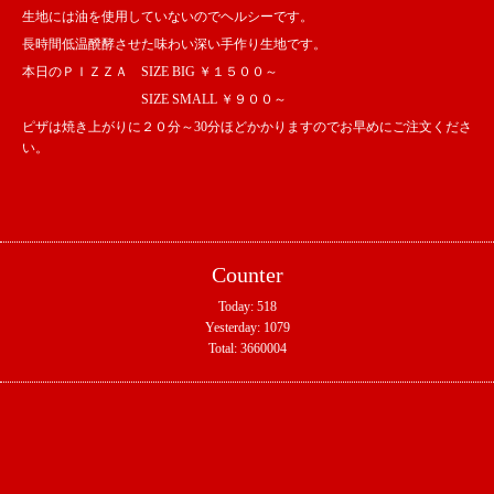
生地には油を使用していないのでヘルシーです。
長時間低温醗酵させた味わい深い手作り生地です。
本日のＰＩＺＺＡ SIZE BIG ￥１５００～
SIZE SMALL ￥９００～
ピザは焼き上がりに２０分～30分ほどかかりますのでお早めにご注文くださ
い。
Counter
Today:
518
Yesterday:
1079
Total:
3660004