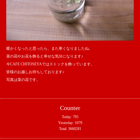
暖かくなったと思ったら、また寒くなりましたね。
菜の花やお花を飾ると幸せな気分になります♪
今CAFE CHITOSEYAではストックを飾っています。
皆様のお越しお待ちしております♪
写真は菜の花です。
Counter
Today:
795
Yesterday:
1079
Total:
3660281