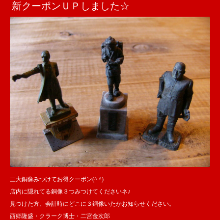
新クーポンＵＰしました☆
三大銅像みつけてお得クーポン(^.^)
店内に隠れてる銅像３つみつけてくださいネ♪
見つけた方、会計時にどこに３銅像いたかお知らせください。
西郷隆盛・クラーク博士・二宮金次郎