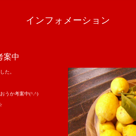
インフォメーション
考案中
した。
か考案中(^.^)
☆