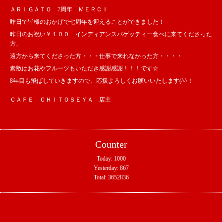
ＡＲＩＧＡＴＯ 7周年 ＭＥＲＣＩ
昨日で皆様のおかげで七周年を迎えることができました！
昨日のお祝い￥１００ インディアンスパゲッティー食べに来てくださった
方、
遠方から来てくださった方・・・仕事で来れなかった方・・・・
素敵はお花やフルーツもいただき感謝感謝！！！です☆
8年目も飛ばしていきますので、応援よろしくお願いいたします(^^！
ＣＡＦＥ ＣＨＩＴＯＳＥＹＡ 店主
Counter
Today:
1000
Yesterday:
867
Total:
3652836