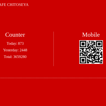
 CHITOSEYA
Counter
Mobile
Today:
873
Yesterday:
2448
Total:
3659280