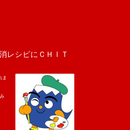
地消レシピにＣＨＩＴ
れま
み