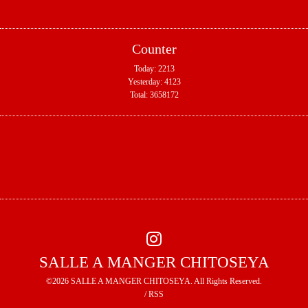
Counter
Today:
2213
Yesterday:
4123
Total:
3658172
SALLE A MANGER CHITOSEYA
©2026
SALLE A MANGER CHITOSEYA
. All Rights Reserved.
/
RSS