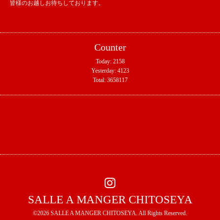
皆様のお越しお待ちしております。
Counter
Today:
2158
Yesterday:
4123
Total:
3658117
SALLE A MANGER CHITOSEYA
©2026
SALLE A MANGER CHITOSEYA
. All Rights Reserved.