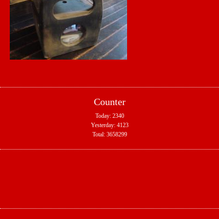
Counter
Today:
2340
Yesterday:
4123
Total:
3658299